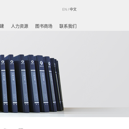
EN
/
中文
建
人力资源
图书商场
联系我们