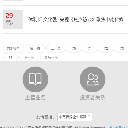
29
体制新 文化强--央视《焦点访谈》聚焦中南传媒
Jun
2015
共975条
第一页
上一页
70
71
72
73
78
下一页
最后一页
主营业务
投资者关系
友情链接：
中南传媒企业邮箱
ght © 2008-2014 中南出版传媒集团股份有限公司, All Rights Reserved
湘ICP备140