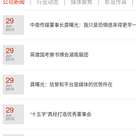
公司新闻
|
行业动态
|
媒体聚焦
|
影音传真
29
中南传媒董事长龚曙光：我只是恐惧感来得更早
Jun
2015
29
蒋建国考察书博会湖南展团
Jun
2015
29
龚曙光：信誉和平台是媒体的优势所在
Jun
2015
29
“十五字”真经打造优秀董事会
Jun
2015