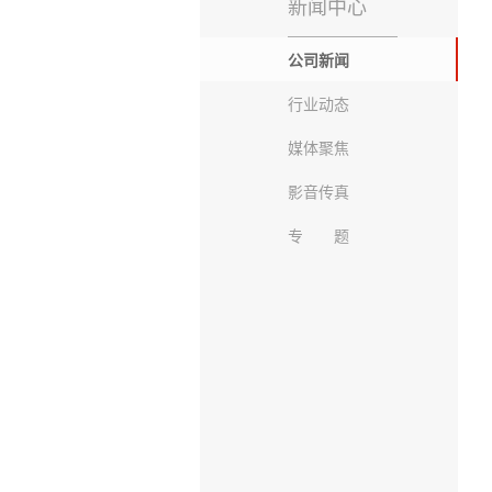
新闻中心
公司新闻
行业动态
媒体聚焦
影音传真
专 题