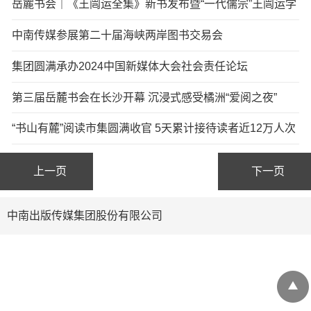
相
岳麓书会｜《王闿运全集》新书发布暨“一代儒宗”王闿运学
术研讨会在长举行
中南传媒参展第二十届海峡两岸图书交易会
集团圆满承办2024中国新媒体大会社会责任论坛
第三届岳麓书会在长沙开幕 沉浸式感受橘洲“爱阅之夜”
“书山有麓”阅读市集圆满收官 5天累计接待读者近12万人次
上一页
下一页
中南出版传媒集团股份有限公司