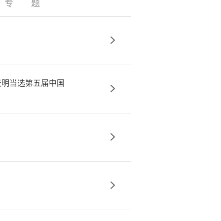
|
专 题
天明当选第五届中国